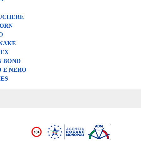
UCHERE
DORN
O
SNAKE
DEX
S BOND
 E NERO
HES