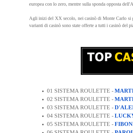
europea con lo zero, mentre sulla sponda opposta dell'At
Agli inizi del XX secolo, nei casinò di Monte Carlo si 
varianti di casinò sono state offerte a tutti i casinò del 
01 SISTEMA ROULETTE -
MART
02 SISTEMA ROULETTE -
MART
03 SISTEMA ROULETTE -
D'AL
04 SISTEMA ROULETTE -
LUCKY
05 SISTEMA ROULETTE -
FIBON
06 SISTEMA ROULETTE -
PAROL