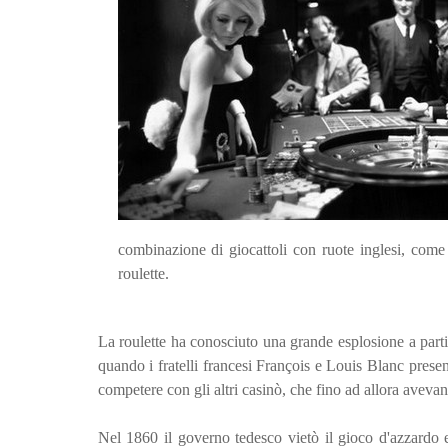
combinazione di giocattoli con ruote inglesi, come
roulette.
La roulette ha conosciuto una grande esplosione a parti
quando i fratelli francesi François e Louis Blanc presen
competere con gli altri casinò, che fino ad allora avevan
Nel 1860 il governo tedesco vietò il gioco d'azzardo e 