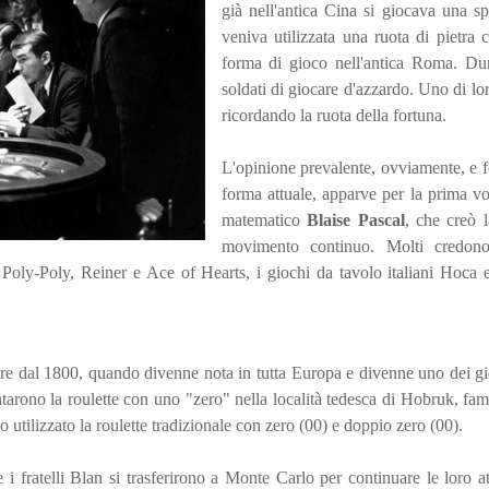
già nell'antica Cina si giocava una sp
veniva utilizzata una ruota di pietra 
forma di gioco nell'antica Roma. Dur
soldati di giocare d'azzardo. Uno di lor
ricordando la ruota della fortuna.
L'opinione prevalente, ovviamente, e for
forma attuale, apparve per la prima vol
matematico
Blaise Pascal
, che creò 
movimento continuo. Molti credono 
 Poly-Poly, Reiner e Ace of Hearts, i giochi da tavolo italiani Hoca 
re dal 1800, quando divenne nota in tutta Europa e divenne uno dei gio
tarono la roulette con uno "zero" nella località tedesca di Hobruk, famos
o utilizzato la roulette tradizionale con zero (00) e doppio zero (00).
i fratelli Blan si trasferirono a Monte Carlo per continuare le loro att